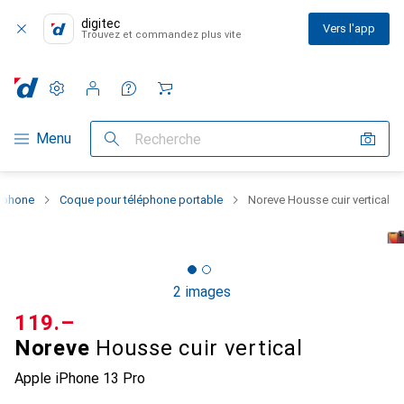
digitec
Vers l'app
Trouvez et commandez plus vite
Paramètres
Compte client
Listes de comparaison
Listes d'envies
Panier
Navigation par catégorie
Menu
Recherche
rtphone
Coque pour téléphone portable
Noreve Housse cuir vertical
2 images
CHF
119.–
Noreve
Housse cuir vertical
Apple iPhone 13 Pro