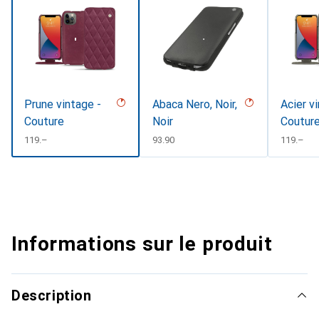
Prune vintage -
Abaca Nero, Noir,
Acier v
Couture
Noir
Coutur
CHF
119.–
CHF
93.90
CHF
119.–
Informations sur le produit
Description