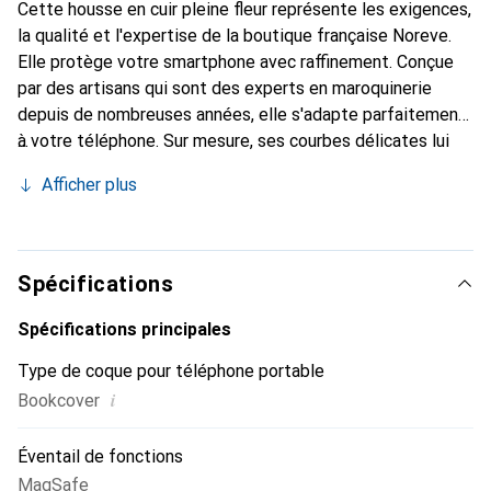
Cette housse en cuir pleine fleur représente les exigences,
la qualité et l'expertise de la boutique française Noreve.
Elle protège votre smartphone avec raffinement. Conçue
par des artisans qui sont des experts en maroquinerie
depuis de nombreuses années, elle s'adapte parfaitement
à votre téléphone. Sur mesure, ses courbes délicates lui
confèrent une véritable seconde peau. Elle devient
Afficher plus
l'accessoire chic et indispensable de votre smartphone.
Reconnu internationalement pour ses produits de haute
qualité, la marque Noreve est un choix sûr pour une
clientèle exigeante.
Spécifications
Spécifications principales
Type de coque pour téléphone portable
i
Bookcover
Éventail de fonctions
MagSafe