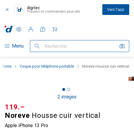
digitec
Vers l'app
Trouvez et commandez plus vite
Paramètres
Compte client
Listes de comparaison
Listes d'envies
Panier
Navigation par catégorie
Menu
Recherche
rtphone
Coque pour téléphone portable
Noreve Housse cuir vertical
2 images
CHF
119.–
Noreve
Housse cuir vertical
Apple iPhone 13 Pro