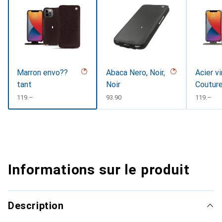
Marron envo??
Abaca Nero, Noir,
Acier v
tant
Noir
Coutur
CHF
119.–
CHF
93.90
CHF
119.–
Informations sur le produit
Description