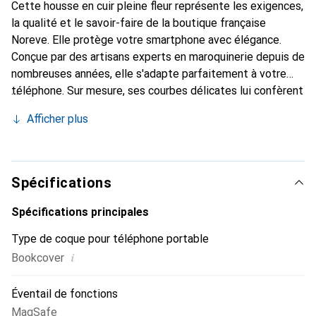
Cette housse en cuir pleine fleur représente les exigences,
la qualité et le savoir-faire de la boutique française
Noreve. Elle protège votre smartphone avec élégance.
Conçue par des artisans experts en maroquinerie depuis de
nombreuses années, elle s'adapte parfaitement à votre
téléphone. Sur mesure, ses courbes délicates lui confèrent
une véritable seconde peau. Elle devient l'accessoire chic
Afficher plus
et indispensable pour votre smartphone. Reconnaître
internationalement pour ses produits de haute qualité, la
marque Noreve est un choix sûr pour une clientèle
exigeante.
Spécifications
Spécifications principales
Type de coque pour téléphone portable
i
Bookcover
Éventail de fonctions
MagSafe