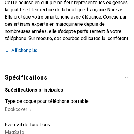
Cette housse en cuir pleine fleur représente les exigences,
la qualité et l'expertise de la boutique française Noreve.
Elle protège votre smartphone avec élégance. Conçue par
des artisans experts en maroquinerie depuis de
nombreuses années, elle s'adapte parfaitement à votre
téléphone. Sur mesure, ses courbes délicates lui confèrent
une véritable seconde peau. Elle devient l'accessoire chic
Afficher plus
et indispensable de votre smartphone. Reconnaître
internationalement pour ses produits de haute qualité, la
marque Noreve est un choix sûr pour une clientèle
exigeante.
Spécifications
Spécifications principales
Type de coque pour téléphone portable
i
Bookcover
Éventail de fonctions
MagSafe