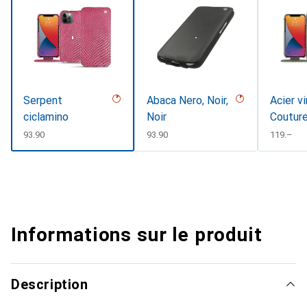
Serpent
Abaca Nero, Noir,
Acier v
ciclamino
Noir
Coutur
CHF
93.90
CHF
93.90
CHF
119.–
Informations sur le produit
Description