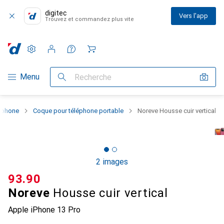
digitec
Vers l'app
Trouvez et commandez plus vite
Paramètres
Compte client
Listes de comparaison
Listes d'envies
Panier
Navigation par catégorie
Menu
Recherche
rtphone
Coque pour téléphone portable
Noreve Housse cuir vertical
2 images
CHF
93.90
Noreve
Housse cuir vertical
Apple iPhone 13 Pro