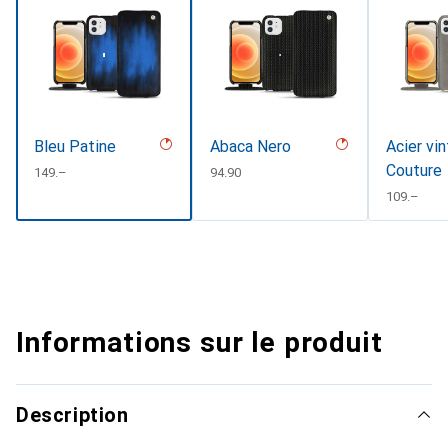
Bleu Patine
Abaca Nero
Acier vi
Couture
CHF
149.–
CHF
94.90
CHF
109.–
Informations sur le produit
Description