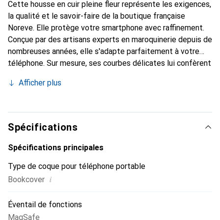
Cette housse en cuir pleine fleur représente les exigences,
la qualité et le savoir-faire de la boutique française
Noreve. Elle protège votre smartphone avec raffinement.
Conçue par des artisans experts en maroquinerie depuis de
nombreuses années, elle s'adapte parfaitement à votre
téléphone. Sur mesure, ses courbes délicates lui confèrent
une véritable seconde peau. Elle devient l'accessoire chic
Afficher plus
et indispensable pour votre smartphone. Reconnaître
internationalement pour ses produits de haute qualité, la
marque Noreve est un choix sûr pour une clientèle
exigeante.
Spécifications
Spécifications principales
Type de coque pour téléphone portable
i
Bookcover
Éventail de fonctions
MagSafe