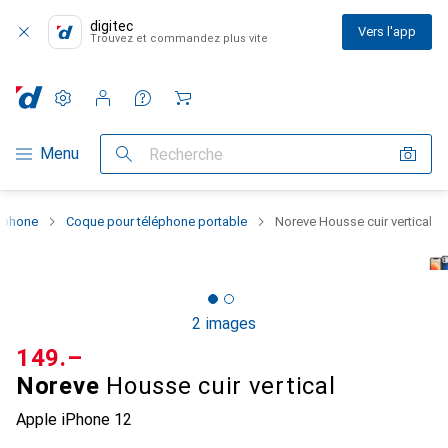
digitec
Vers l'app
Trouvez et commandez plus vite
Paramètres
Compte client
Listes de comparaison
Listes d'envies
Panier
Navigation par catégorie
Menu
Recherche
rtphone
Coque pour téléphone portable
Noreve Housse cuir vertical
2 images
CHF
149.–
Noreve
Housse cuir vertical
Apple iPhone 12