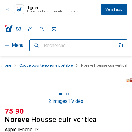
digitec
Vers l'app
Trouvez et commandez plus vite
Paramètres
Compte client
Listes de comparaison
Listes d'envies
Panier
Navigation par catégorie
Menu
Recherche
rtphone
Coque pour téléphone portable
Noreve Housse cuir vertical
2 images
1 Vidéo
CHF
75.90
Noreve
Housse cuir vertical
Apple iPhone 12