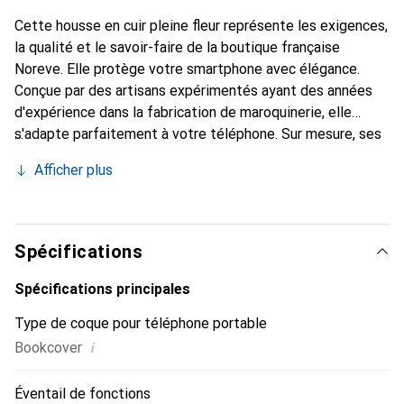
Cette housse en cuir pleine fleur représente les exigences,
la qualité et le savoir-faire de la boutique française
Noreve. Elle protège votre smartphone avec élégance.
Conçue par des artisans expérimentés ayant des années
d'expérience dans la fabrication de maroquinerie, elle
s'adapte parfaitement à votre téléphone. Sur mesure, ses
courbes délicates offrent une véritable seconde peau. Elle
Afficher plus
devient l'accessoire chic et indispensable pour votre
smartphone. La marque Noreve est reconnue
internationalement pour ses produits de haute qualité et
constitue un choix fiable pour une clientèle exigeante.
Spécifications
Spécifications principales
Type de coque pour téléphone portable
i
Bookcover
Éventail de fonctions