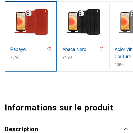
Papaye
Abaca Nero
Acier vi
Couture
CHF
75.90
CHF
94.90
CHF
109.–
Informations sur le produit
Description