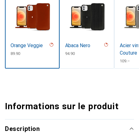
Orange Veggie
Abaca Nero
Acier vi
Couture
CHF
89.90
CHF
94.90
CHF
109.–
Informations sur le produit
Description