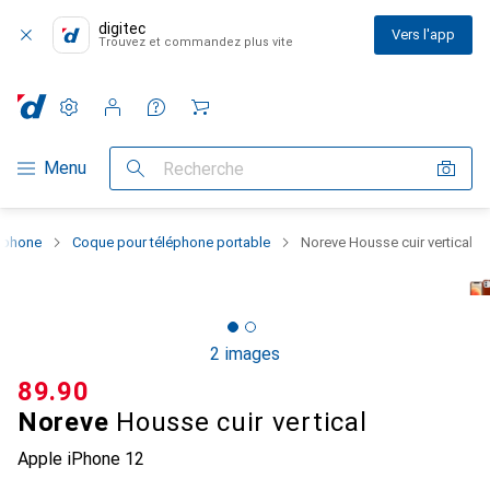
digitec
Vers l'app
Trouvez et commandez plus vite
Paramètres
Compte client
Listes de comparaison
Listes d'envies
Panier
Navigation par catégorie
Menu
Recherche
rtphone
Coque pour téléphone portable
Noreve Housse cuir vertical
2 images
CHF
89.90
Noreve
Housse cuir vertical
Apple iPhone 12