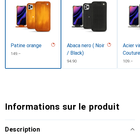
Patine orange
Abaca nero ( Noir
Acier v
/ Black)
Coutur
CHF
149.–
CHF
94.90
CHF
109.–
Informations sur le produit
Description