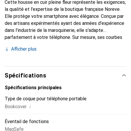
Cette housse en cuir pleine fleur représente les exigences,
la qualité et l'expertise de la boutique française Noreve.
Elle protège votre smartphone avec élégance. Conçue par
des artisans expérimentés ayant des années d'expérience
dans l'industrie de la maroquinerie, elle s'adapte
parfaitement à votre téléphone. Sur mesure, ses courbes
délicates lui confèrent une véritable seconde peau. Elle
Afficher plus
devient l'accessoire chic et indispensable pour votre
smartphone. Reconnaître internationalement pour ses
produits de haute qualité, la marque Noreve est un choix
fiable pour une clientèle exigeante.
Spécifications
Spécifications principales
Type de coque pour téléphone portable
i
Bookcover
Éventail de fonctions
MagSafe