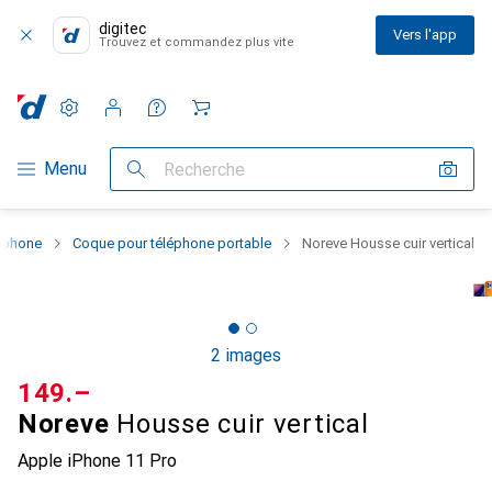
digitec
Vers l'app
Trouvez et commandez plus vite
Paramètres
Compte client
Listes de comparaison
Listes d'envies
Panier
Navigation par catégorie
Menu
Recherche
rtphone
Coque pour téléphone portable
Noreve Housse cuir vertical
2 images
CHF
149.–
Noreve
Housse cuir vertical
Apple iPhone 11 Pro