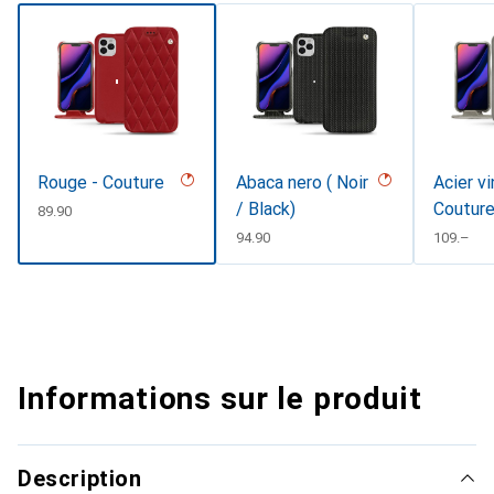
Rouge - Couture
Abaca nero ( Noir
Acier v
/ Black)
Coutur
CHF
89.90
CHF
94.90
CHF
109.–
Informations sur le produit
Description