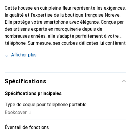
Cette housse en cuir pleine fleur représente les exigences,
la qualité et l'expertise de la boutique française Noreve.
Elle protège votre smartphone avec élégance. Conçue par
des artisans experts en maroquinerie depuis de
nombreuses années, elle s'adapte parfaitement à votre
téléphone. Sur mesure, ses courbes délicates lui confèrent
une véritable seconde peau. Elle devient l'accessoire chic
Afficher plus
et indispensable pour votre smartphone. Reconnaître
internationalement pour ses produits de haute qualité, la
marque Noreve est un choix sûr pour une clientèle
exigeante.
Spécifications
Spécifications principales
Type de coque pour téléphone portable
i
Bookcover
Éventail de fonctions