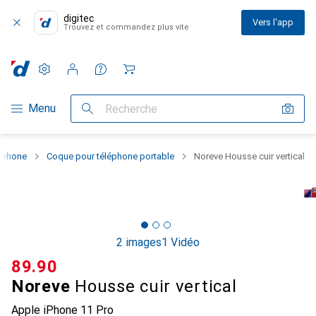
digitec
Vers l'app
Trouvez et commandez plus vite
Paramètres
Compte client
Listes de comparaison
Listes d'envies
Panier
Navigation par catégorie
Menu
Recherche
rtphone
Coque pour téléphone portable
Noreve Housse cuir vertical
2 images
1 Vidéo
CHF
89.90
Noreve
Housse cuir vertical
Apple iPhone 11 Pro