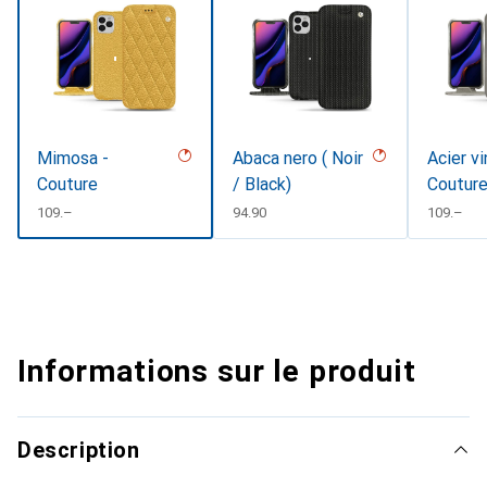
Mimosa -
Abaca nero ( Noir
Acier v
Couture
/ Black)
Coutur
CHF
109.–
CHF
94.90
CHF
109.–
Informations sur le produit
Description