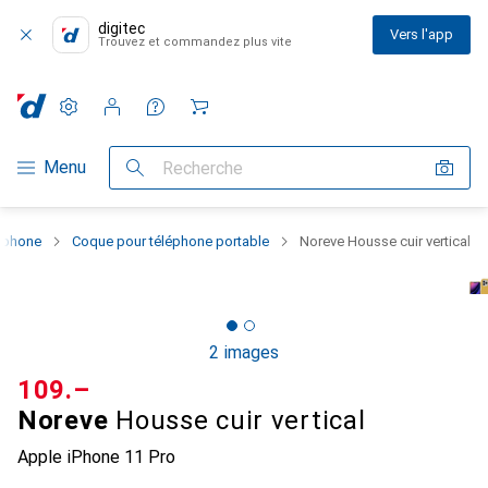
digitec
Vers l'app
Trouvez et commandez plus vite
Paramètres
Compte client
Listes de comparaison
Listes d'envies
Panier
Navigation par catégorie
Menu
Recherche
rtphone
Coque pour téléphone portable
Noreve Housse cuir vertical
2 images
CHF
109.–
Noreve
Housse cuir vertical
Apple iPhone 11 Pro