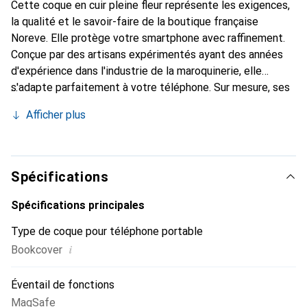
Cette coque en cuir pleine fleur représente les exigences,
la qualité et le savoir-faire de la boutique française
Noreve. Elle protège votre smartphone avec raffinement.
Conçue par des artisans expérimentés ayant des années
d'expérience dans l'industrie de la maroquinerie, elle
s'adapte parfaitement à votre téléphone. Sur mesure, ses
courbes délicates lui confèrent une véritable seconde
Afficher plus
peau. Elle devient l'accessoire chic et indispensable pour
votre smartphone. Reconnaître internationalement pour
ses produits de haute qualité, la marque Noreve est un
choix fiable pour une clientèle exigeante.
Spécifications
Spécifications principales
Type de coque pour téléphone portable
i
Bookcover
Éventail de fonctions
MagSafe