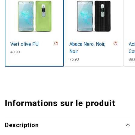
Vert olive PU
Abaca Nero, Noir,
Aci
Noir
Co
CHF
40.90
CHF
76.90
CH
88.
Informations sur le produit
Description