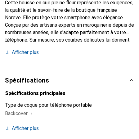
Cette housse en cuir pleine fleur représente les exigences,
la qualité et le savoir-faire de la boutique française
Noreve. Elle protège votre smartphone avec élégance.
Conçue par des artisans experts en maroquinerie depuis de
nombreuses années, elle s'adapte parfaitement à votre
téléphone. Sur mesure, ses courbes délicates lui donnent
une véritable seconde peau. Elle devient l'accessoire chic
Afficher plus
et indispensable de votre smartphone. Reconnaître
internationalement pour ses produits de haute qualité, la
marque Noreve est un choix sûr pour une clientèle
exigeante.
Spécifications
Spécifications principales
Type de coque pour téléphone portable
i
Backcover
Afficher plus