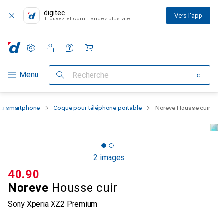
digitec
Vers l'app
Trouvez et commandez plus vite
Paramètres
Compte client
Listes de comparaison
Listes d'envies
Panier
Navigation par catégorie
Menu
Recherche
 du smartphone
Coque pour téléphone portable
Noreve Housse cuir
2 images
CHF
40.90
Noreve
Housse cuir
Sony Xperia XZ2 Premium