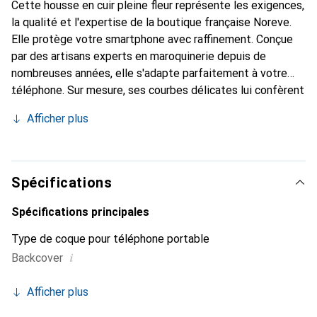
Cette housse en cuir pleine fleur représente les exigences,
la qualité et l'expertise de la boutique française Noreve.
Elle protège votre smartphone avec raffinement. Conçue
par des artisans experts en maroquinerie depuis de
nombreuses années, elle s'adapte parfaitement à votre
téléphone. Sur mesure, ses courbes délicates lui confèrent
une véritable seconde peau. Elle devient l'accessoire chic
Afficher plus
et indispensable de votre smartphone. Reconnaître
internationalement pour ses produits de haute qualité, la
marque Noreve est un choix sûr pour une clientèle
exigeante.
Spécifications
Spécifications principales
Type de coque pour téléphone portable
i
Backcover
Afficher plus