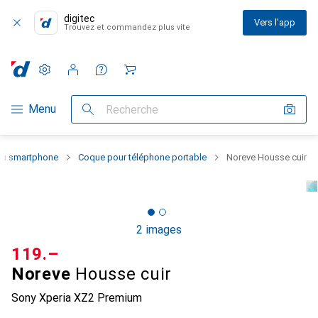
digitec
Vers l'app
Trouvez et commandez plus vite
Paramètres
Compte client
Listes de comparaison
Listes d'envies
Panier
Navigation par catégorie
Menu
Recherche
 du smartphone
Coque pour téléphone portable
Noreve Housse cuir
2 images
CHF
119.–
Noreve
Housse cuir
Sony Xperia XZ2 Premium