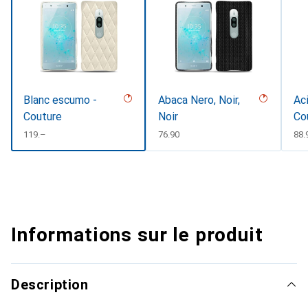
Blanc escumo -
Abaca Nero, Noir,
Aci
Couture
Noir
Co
CHF
119.–
CHF
76.90
CH
88.
Informations sur le produit
Description