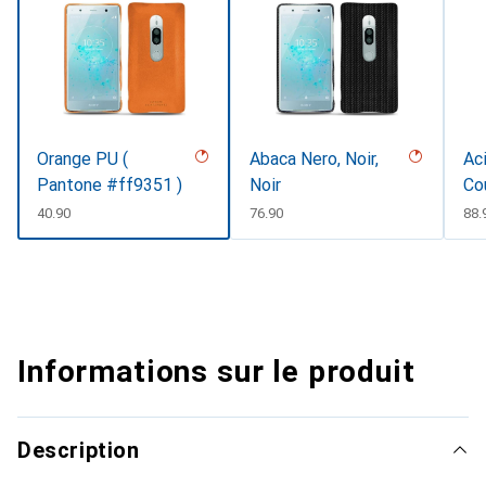
Orange PU (
Abaca Nero, Noir,
Aci
Pantone #ff9351 )
Noir
Co
CHF
40.90
CHF
76.90
CH
88.
Informations sur le produit
Description