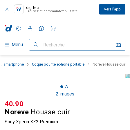
digitec
Vers l'app
Trouvez et commandez plus vite
Paramètres
Compte client
Listes de comparaison
Listes d'envies
Panier
Navigation par catégorie
Menu
Recherche
 du smartphone
Coque pour téléphone portable
Noreve Housse cuir
2 images
CHF
40.90
Noreve
Housse cuir
Sony Xperia XZ2 Premium