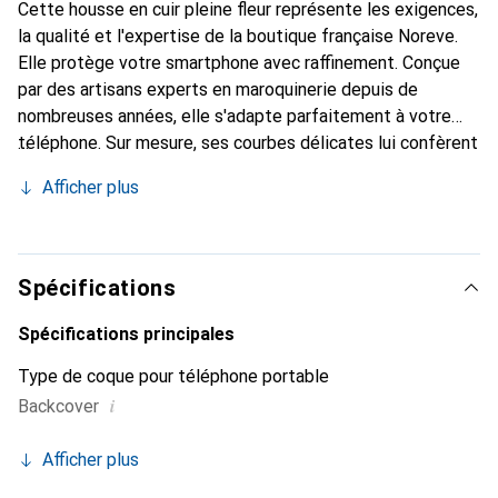
Cette housse en cuir pleine fleur représente les exigences,
la qualité et l'expertise de la boutique française Noreve.
Elle protège votre smartphone avec raffinement. Conçue
par des artisans experts en maroquinerie depuis de
nombreuses années, elle s'adapte parfaitement à votre
téléphone. Sur mesure, ses courbes délicates lui confèrent
une véritable seconde peau. Elle devient l'accessoire chic
Afficher plus
et essentiel de votre smartphone. Reconnaître
internationalement pour ses produits de haute qualité, la
marque Noreve est un choix sûr pour une clientèle
exigeante.
Spécifications
Spécifications principales
Type de coque pour téléphone portable
i
Backcover
Afficher plus