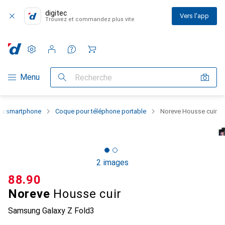
digitec
Vers l'app
Trouvez et commandez plus vite
Paramètres
Compte client
Listes de comparaison
Listes d'envies
Panier
Navigation par catégorie
Menu
Recherche
 du smartphone
Coque pour téléphone portable
Noreve Housse cuir
2 images
CHF
88.90
Noreve
Housse cuir
Samsung Galaxy Z Fold3