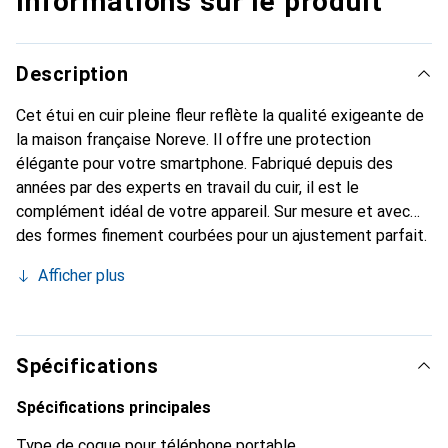
Informations sur le produit
Description
Cet étui en cuir pleine fleur reflète la qualité exigeante de
la maison française Noreve. Il offre une protection
élégante pour votre smartphone. Fabriqué depuis des
années par des experts en travail du cuir, il est le
complément idéal de votre appareil. Sur mesure et avec
des formes finement courbées pour un ajustement parfait.
Un accessoire élégant et l'habit idéal pour votre
Afficher plus
smartphone. La marque Noreve est reconnue
internationalement pour ses produits de haute qualité et
reste toujours un excellent choix pour le client exigeant.
Spécifications
Spécifications principales
Type de coque pour téléphone portable