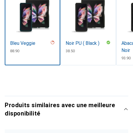
Bleu Veggie
Noir PU ( Black )
Abaca
Noir
CHF
88.90
CHF
38.50
CHF
93.90
Produits similaires avec une meilleure
disponibilité