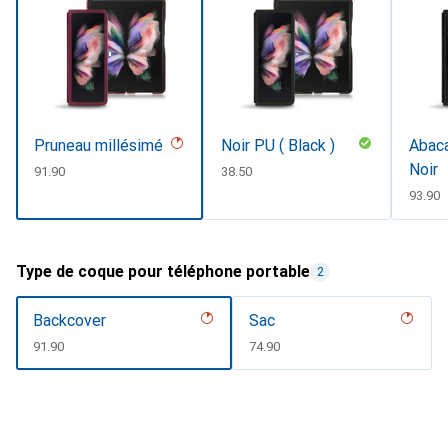
Pruneau millésimé
Noir PU ( Black )
Abaca
Noir
CHF
91.90
CHF
38.50
CHF
93.90
Type de coque pour téléphone portable
2
Backcover
Sac
CHF
91.90
CHF
74.90