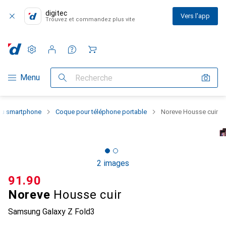
digitec
Vers l'app
Trouvez et commandez plus vite
Paramètres
Compte client
Listes de comparaison
Listes d'envies
Panier
Navigation par catégorie
Menu
Recherche
 du smartphone
Coque pour téléphone portable
Noreve Housse cuir
2 images
CHF
91.90
Noreve
Housse cuir
Samsung Galaxy Z Fold3