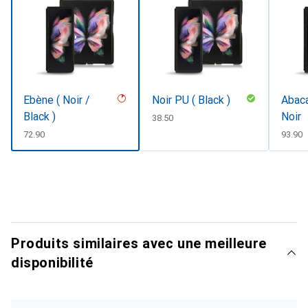
Ebène ( Noir /
Noir PU ( Black )
Abaca
Black )
Noir
CHF
38.50
CHF
72.90
CHF
93.90
Produits similaires avec une meilleure
disponibilité