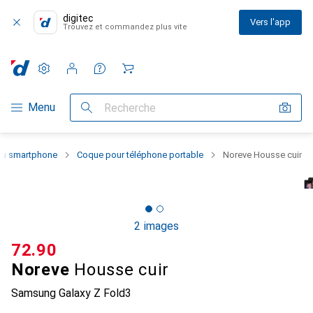
digitec
Vers l'app
Trouvez et commandez plus vite
Paramètres
Compte client
Listes de comparaison
Listes d'envies
Panier
Navigation par catégorie
Menu
Recherche
 du smartphone
Coque pour téléphone portable
Noreve Housse cuir
2 images
CHF
72.90
Noreve
Housse cuir
Samsung Galaxy Z Fold3