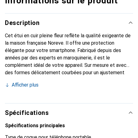
Informations sur le produit
Description
Cet étui en cuir pleine fleur reflète la qualité exigeante de
la maison française Noreve. Il offre une protection
élégante pour votre smartphone. Fabriqué depuis des
années par des experts en maroquinerie, il est le
complément idéal de votre appareil. Sur mesure et avec
des formes délicatement courbées pour un ajustement
parfait. Un accessoire élégant et le vêtement idéal pour
Afficher plus
votre smartphone. La marque Noreve est reconnue
internationalement pour ses produits de haute qualité et
constitue toujours un bon choix pour le client exigeant.
Spécifications
Spécifications principales
Type de coque pour téléphone portable