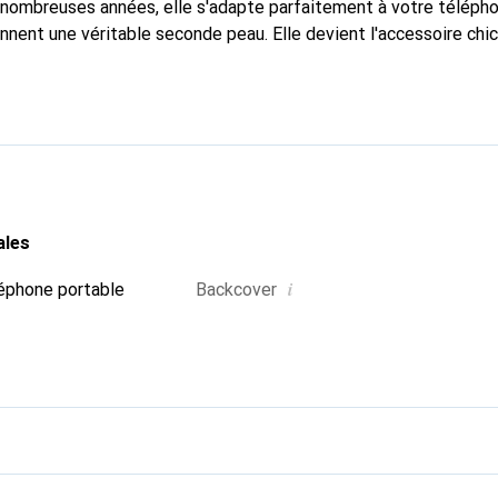
nombreuses années, elle s'adapte parfaitement à votre télépho
onnent une véritable seconde peau. Elle devient l'accessoire chi
naître internationalement pour ses produits de haute qualité,
ientèle exigeante.
ales
i
éphone portable
Backcover