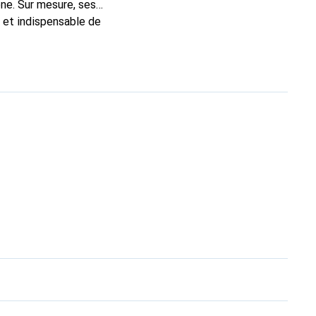
ne. Sur mesure, ses
c et indispensable de
 la marque Noreve est