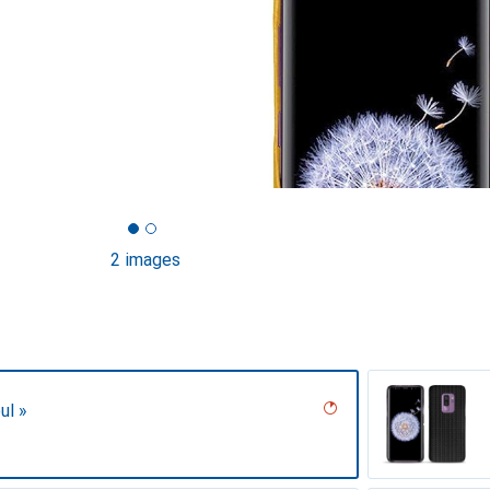
2 images
ul »