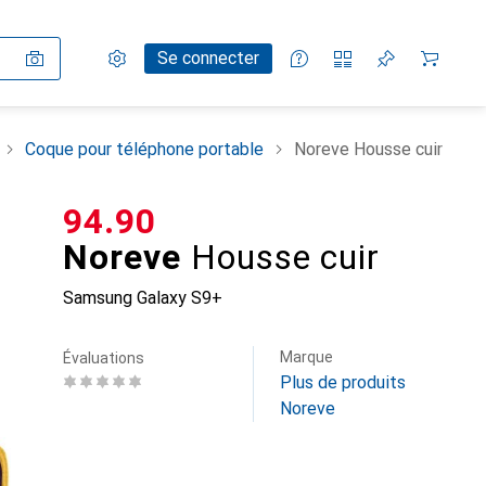
Paramètres
Compte client
Listes de comparaison
Listes d'envies
Panier
Se connecter
Coque pour téléphone portable
Noreve Housse cuir
CHF
94.90
Noreve
Housse cuir
Samsung Galaxy S9+
Marque
Évaluations
Plus de produits
Noreve