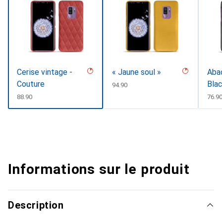
Cerise vintage -
« Jaune soul »
Abac
Couture
Blac
CHF
94.90
CHF
88.90
CHF
76.9
Informations sur le produit
Description