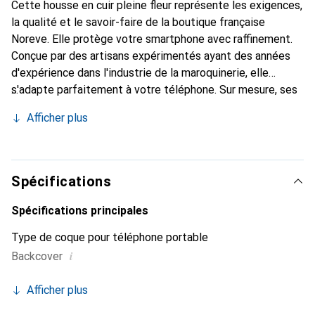
Cette housse en cuir pleine fleur représente les exigences,
la qualité et le savoir-faire de la boutique française
Noreve. Elle protège votre smartphone avec raffinement.
Conçue par des artisans expérimentés ayant des années
d'expérience dans l'industrie de la maroquinerie, elle
s'adapte parfaitement à votre téléphone. Sur mesure, ses
courbes délicates lui confèrent une véritable seconde
Afficher plus
peau. Elle devient l'accessoire chic et indispensable pour
votre smartphone. Reconnaissable à l'international pour
ses produits de haute qualité, la marque Noreve est un
choix fiable pour une clientèle exigeante.
Spécifications
Spécifications principales
Type de coque pour téléphone portable
i
Backcover
Afficher plus