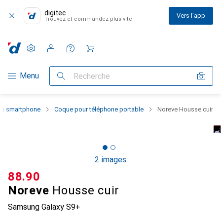
digitec
Vers l'app
Trouvez et commandez plus vite
Paramètres
Compte client
Listes de comparaison
Listes d'envies
Panier
Navigation par catégorie
Menu
Recherche
 du smartphone
Coque pour téléphone portable
Noreve Housse cuir
2 images
CHF
88.90
Noreve
Housse cuir
Samsung Galaxy S9+