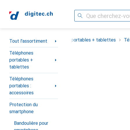
Recherche
Navigation par catégorie
Tout l'assortiment
Téléphones portables + tablettes
Té
Tout l'assortiment
Téléphones
portables +
tablettes
Téléphones
portables :
accessoires
Protection du
smartphone
Bandoulière pour