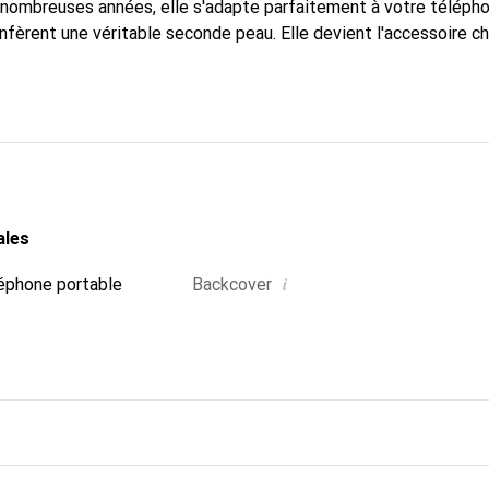
nombreuses années, elle s'adapte parfaitement à votre télépho
nfèrent une véritable seconde peau. Elle devient l'accessoire ch
connaître internationalement pour ses produits de haute quali
e clientèle exigeante.
ales
i
éphone portable
Backcover