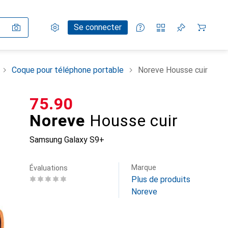
Paramètres
Compte client
Listes de comparaison
Listes d'envies
Panier
Se connecter
Coque pour téléphone portable
Noreve Housse cuir
CHF
75.90
Noreve
Housse cuir
Samsung Galaxy S9+
Marque
Évaluations
Plus de produits
Noreve