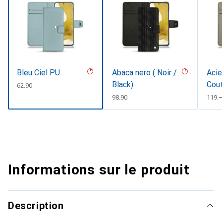
Bleu Ciel PU
Abaca nero ( Noir /
Acie
Black)
Cou
CHF
62.90
CHF
98.90
CHF
119.
Informations sur le produit
Description