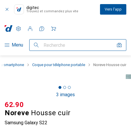
digitec
Vers l'app
Trouvez et commandez plus vite
Paramètres
Compte client
Listes de comparaison
Listes d'envies
Panier
Navigation par catégorie
Menu
Recherche
 du smartphone
Coque pour téléphone portable
Noreve Housse cuir
3 images
CHF
62.90
Noreve
Housse cuir
Samsung Galaxy S22