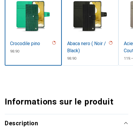
Crocodile pino
Abaca nero ( Noir /
Acie
Black)
Cou
CHF
98.90
CHF
98.90
CHF
119.
Informations sur le produit
Description