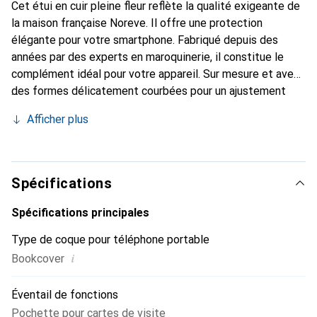
Cet étui en cuir pleine fleur reflète la qualité exigeante de
la maison française Noreve. Il offre une protection
élégante pour votre smartphone. Fabriqué depuis des
années par des experts en maroquinerie, il constitue le
complément idéal pour votre appareil. Sur mesure et avec
des formes délicatement courbées pour un ajustement
parfait, c'est un accessoire élégant et le vêtement idéal
Afficher plus
pour votre smartphone. La marque Noreve est reconnue
internationalement pour ses produits de haute qualité et
reste toujours un bon choix pour le client exigeant.
Spécifications
Spécifications principales
Type de coque pour téléphone portable
i
Bookcover
Éventail de fonctions
Pochette pour cartes de visite