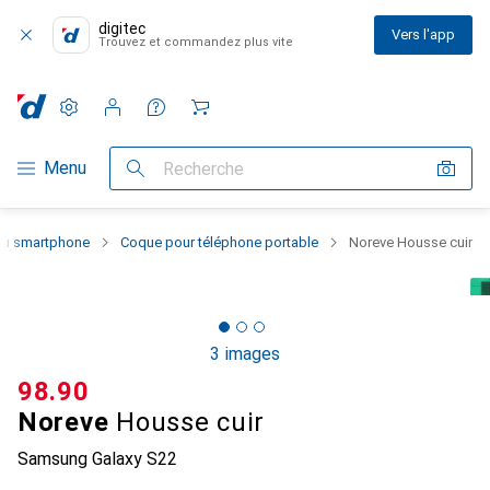
digitec
Vers l'app
Trouvez et commandez plus vite
Paramètres
Compte client
Listes de comparaison
Listes d'envies
Panier
Navigation par catégorie
Menu
Recherche
 du smartphone
Coque pour téléphone portable
Noreve Housse cuir
3 images
CHF
98.90
Noreve
Housse cuir
Samsung Galaxy S22