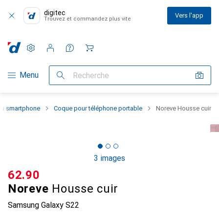
digitec
Vers l'app
Trouvez et commandez plus vite
Paramètres
Compte client
Listes de comparaison
Listes d'envies
Panier
Navigation par catégorie
Menu
Recherche
 du smartphone
Coque pour téléphone portable
Noreve Housse cuir
3 images
CHF
62.90
Noreve
Housse cuir
Samsung Galaxy S22