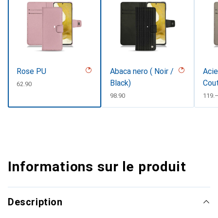
Rose PU
Abaca nero ( Noir /
Acie
Black)
Cou
CHF
62.90
CHF
98.90
CHF
119.
Informations sur le produit
Description