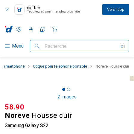
digitec
Vers l'app
Trouvez et commandez plus vite
Paramètres
Compte client
Listes de comparaison
Listes d'envies
Panier
Navigation par catégorie
Menu
Recherche
 du smartphone
Coque pour téléphone portable
Noreve Housse cuir
2 images
CHF
58.90
Noreve
Housse cuir
Samsung Galaxy S22