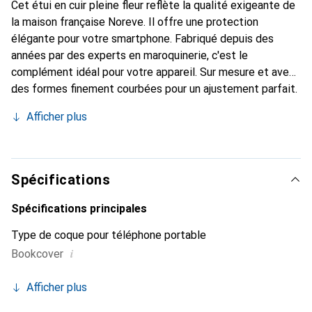
Cet étui en cuir pleine fleur reflète la qualité exigeante de
la maison française Noreve. Il offre une protection
élégante pour votre smartphone. Fabriqué depuis des
années par des experts en maroquinerie, c'est le
complément idéal pour votre appareil. Sur mesure et avec
des formes finement courbées pour un ajustement parfait.
Un accessoire élégant et l'habit idéal pour votre
Afficher plus
smartphone. La marque Noreve est reconnue
internationalement pour ses produits de haute qualité et
est toujours un bon choix pour le client exigeant.
Spécifications
Spécifications principales
Type de coque pour téléphone portable
i
Bookcover
Afficher plus