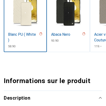
Blanc PU ( White
Abaca Nero
Acier v
)
Coutur
CHF
93.90
CHF
58.90
CHF
119.–
Informations sur le produit
Description