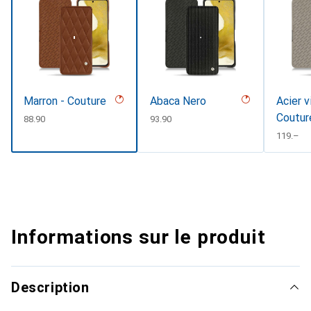
Marron - Couture
Abaca Nero
Acier v
Coutur
CHF
88.90
CHF
93.90
CHF
119.–
Informations sur le produit
Description