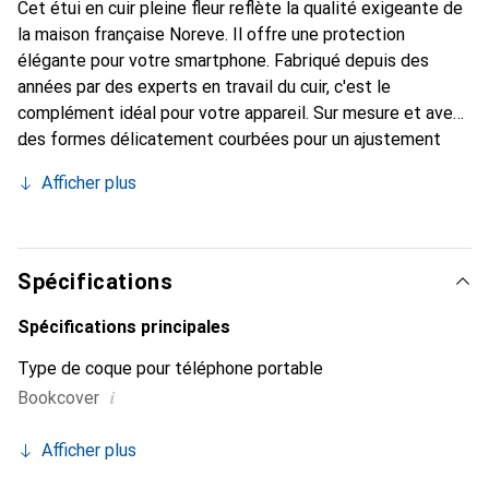
Cet étui en cuir pleine fleur reflète la qualité exigeante de
la maison française Noreve. Il offre une protection
élégante pour votre smartphone. Fabriqué depuis des
années par des experts en travail du cuir, c'est le
complément idéal pour votre appareil. Sur mesure et avec
des formes délicatement courbées pour un ajustement
parfait. Un accessoire élégant et l'habit idéal pour votre
Afficher plus
smartphone. La marque Noreve est reconnue
internationalement pour ses produits de haute qualité et
reste toujours un excellent choix pour le client exigeant.
Spécifications
Spécifications principales
Type de coque pour téléphone portable
i
Bookcover
Afficher plus