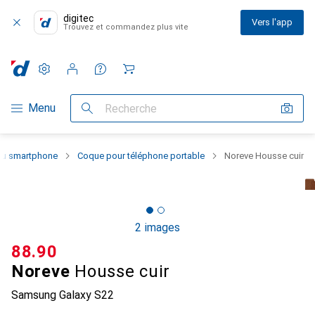
digitec
Vers l'app
Trouvez et commandez plus vite
Paramètres
Compte client
Listes de comparaison
Listes d'envies
Panier
Navigation par catégorie
Menu
Recherche
 du smartphone
Coque pour téléphone portable
Noreve Housse cuir
2 images
CHF
88.90
Noreve
Housse cuir
Samsung Galaxy S22