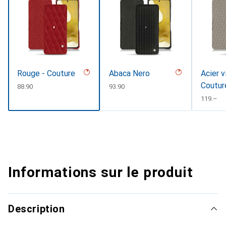
Rouge - Couture
Abaca Nero
Acier v
Coutur
CHF
88.90
CHF
93.90
CHF
119.–
Informations sur le produit
Description