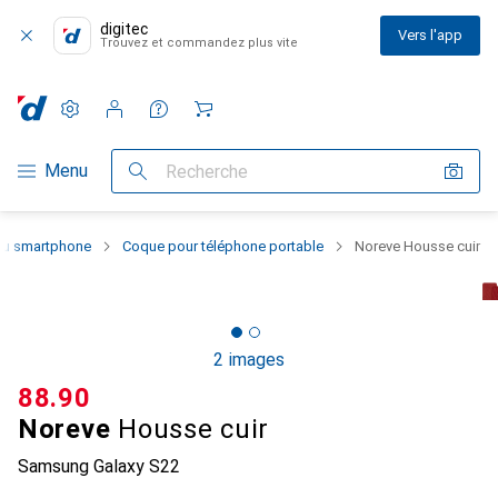
digitec
Vers l'app
Trouvez et commandez plus vite
Paramètres
Compte client
Listes de comparaison
Listes d'envies
Panier
Navigation par catégorie
Menu
Recherche
 du smartphone
Coque pour téléphone portable
Noreve Housse cuir
2 images
CHF
88.90
Noreve
Housse cuir
Samsung Galaxy S22