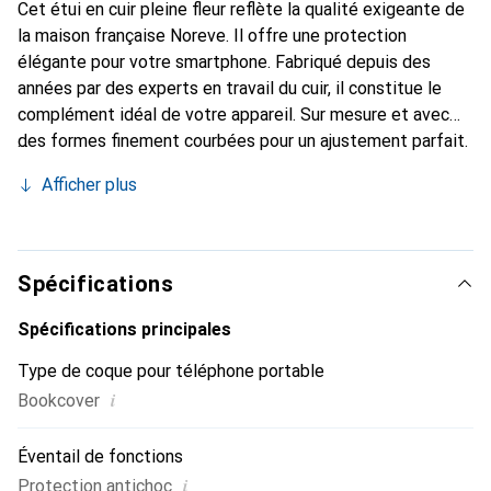
Cet étui en cuir pleine fleur reflète la qualité exigeante de
la maison française Noreve. Il offre une protection
élégante pour votre smartphone. Fabriqué depuis des
années par des experts en travail du cuir, il constitue le
complément idéal de votre appareil. Sur mesure et avec
des formes finement courbées pour un ajustement parfait.
Un accessoire élégant et le vêtement idéal pour votre
Afficher plus
smartphone. La marque Noreve est reconnue
internationalement pour ses produits de haute qualité et
reste toujours un excellent choix pour le client exigeant.
Spécifications
Spécifications principales
Type de coque pour téléphone portable
i
Bookcover
Éventail de fonctions
i
Protection antichoc