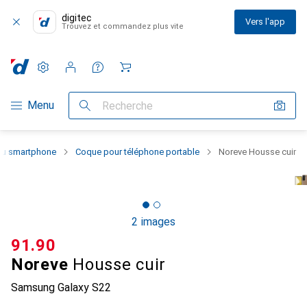
digitec
Vers l'app
Trouvez et commandez plus vite
Paramètres
Compte client
Listes de comparaison
Listes d'envies
Panier
Navigation par catégorie
Menu
Recherche
 du smartphone
Coque pour téléphone portable
Noreve Housse cuir
2 images
CHF
91.90
Noreve
Housse cuir
Samsung Galaxy S22