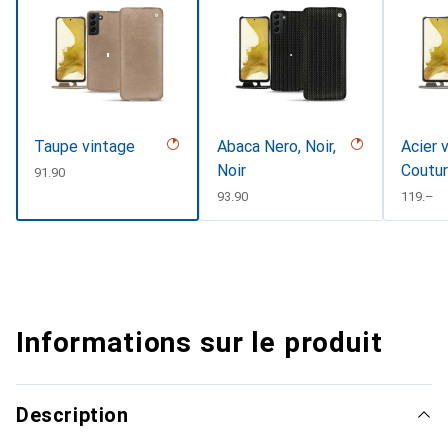
Taupe vintage
Abaca Nero, Noir,
Acier 
Noir
Coutu
CHF
91.90
CHF
93.90
CHF
119.–
Informations sur le produit
Description