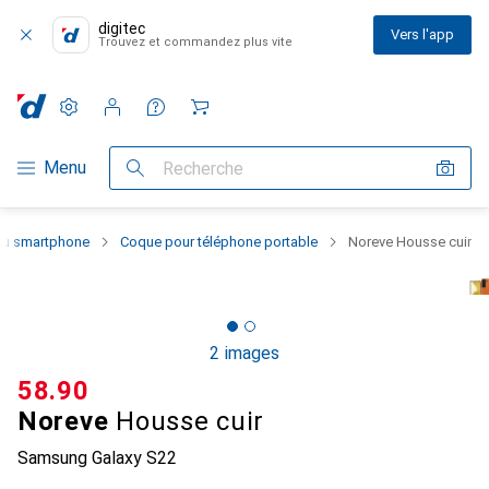
digitec
Vers l'app
Trouvez et commandez plus vite
Paramètres
Compte client
Listes de comparaison
Listes d'envies
Panier
Navigation par catégorie
Menu
Recherche
 du smartphone
Coque pour téléphone portable
Noreve Housse cuir
2 images
CHF
58.90
Noreve
Housse cuir
Samsung Galaxy S22