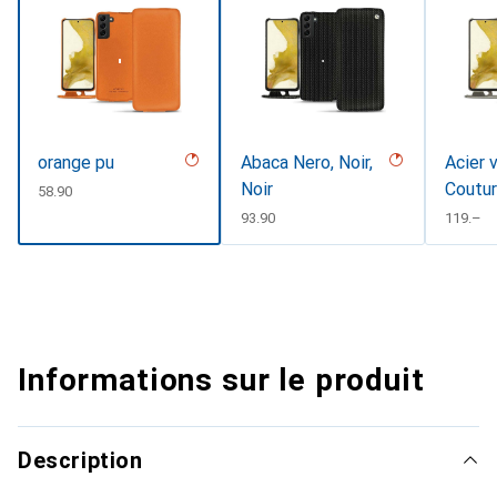
orange pu
Abaca Nero, Noir,
Acier 
Noir
Coutu
CHF
58.90
CHF
93.90
CHF
119.–
Informations sur le produit
Description