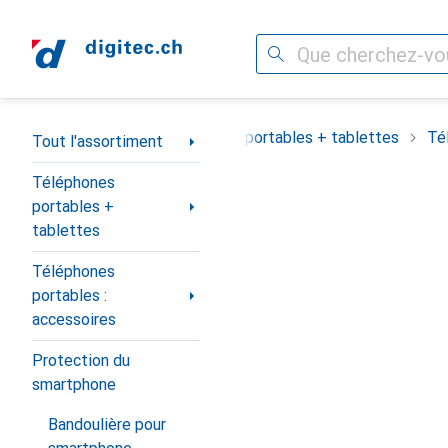
Recherche
Navigation par catégorie
Tout l'assortiment
Téléphones portables + tablettes
Té
Tout l'assortiment
Téléphones
portables +
tablettes
Téléphones
portables :
accessoires
Protection du
smartphone
Bandoulière pour