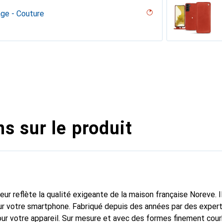
age - Couture
ouqui Couture
desert
uture ( Nappa - White )
umo
 White )
on
n
ne
rranean - Couture
é
parciate - Couture ( Pantone #824F2A )
tage - Couture
 - Couture
outure
pino
bla - Couture
ge - Couture
uture, Noir, Noir
ine
pa - Pantone #c1c6c8 )
age
ocodile
 vintage - Couture
Nappa - Pantone #8B4720 )
ggie
ntage - Couture
dro
ture ( Nappa - Black )
ie
rant
Couture
ange
illésimé
ppa - Pantone #efbae1 )
 Couture
outure
ine
upelenc
ggie
age - Couture
abbia
tage
 PU
isant
assion
s sur le produit
fleur reflète la qualité exigeante de la maison française Noreve. I
r votre smartphone. Fabriqué depuis des années par des experts
pour votre appareil. Sur mesure et avec des formes finement cou