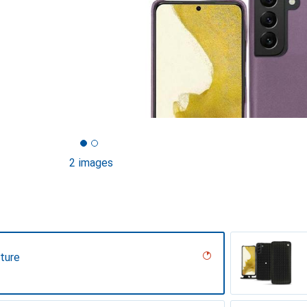
2 images
uture