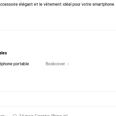
accessoire élégant et le vêtement idéal pour votre smartphone
nalement pour ses produits de haute qualité et constitue toujou
ales
i
éphone portable
Bookcover