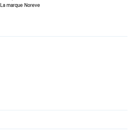
. La marque Noreve
rs un excellent choix