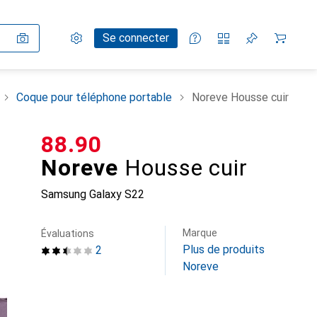
Paramètres
Compte client
Listes de comparaison
Listes d'envies
Panier
Se connecter
Coque pour téléphone portable
Noreve Housse cuir
CHF
88.90
Noreve
Housse cuir
Samsung Galaxy S22
Marque
Évaluations
Plus de produits
2
Noreve