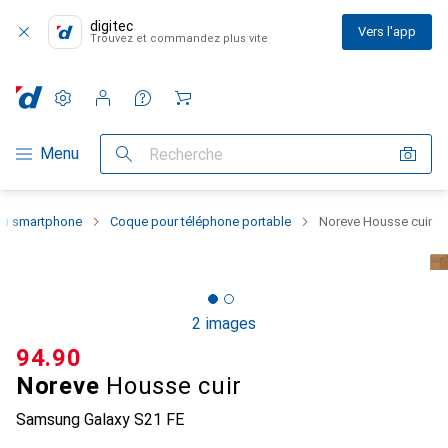
digitec
Vers l'app
Trouvez et commandez plus vite
Paramètres
Compte client
Listes de comparaison
Listes d'envies
Panier
Navigation par catégorie
Menu
Recherche
 du smartphone
Coque pour téléphone portable
Noreve Housse cuir
2 images
CHF
94.90
Noreve
Housse cuir
Samsung Galaxy S21 FE