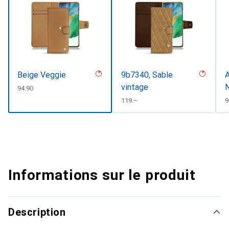
Beige Veggie
9b7340, Sable
A
vintage
N
CHF
94.90
CHF
119.–
9
Informations sur le produit
Description