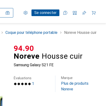
Paramètres
Compte client
Listes de comparaison
Listes d'envies
Panier
Se connecter
Coque pour téléphone portable
Noreve Housse cuir
CHF
94.90
Noreve
Housse cuir
Samsung Galaxy S21 FE
Marque
Évaluations
Plus de produits
1
Noreve