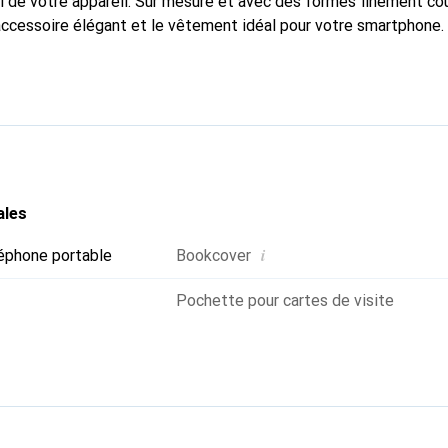
 de votre appareil. Sur mesure et avec des formes finement co
accessoire élégant et le vêtement idéal pour votre smartphone
nalement pour ses produits de haute qualité et reste toujours u
ales
i
éphone portable
Bookcover
Pochette pour cartes de visite