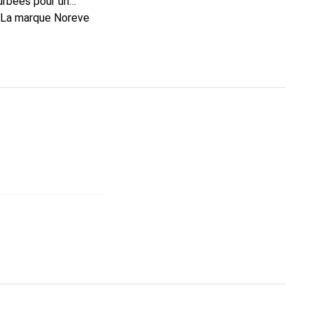
urbées pour un
. La marque Noreve
n excellent choix