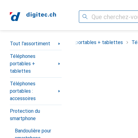
Recherche
Navigation par catégorie
Tout l'assortiment
Téléphones portables + tablettes
Té
Tout l'assortiment
Téléphones
portables +
tablettes
Téléphones
portables :
accessoires
Protection du
smartphone
Bandoulière pour