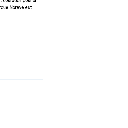
t courbées pour un
arque Noreve est
n excellent choix