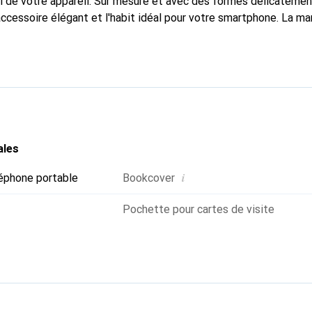
l de votre appareil. Sur mesure et avec des formes délicatemen
accessoire élégant et l'habit idéal pour votre smartphone. La m
ment pour ses produits de haute qualité et constitue toujours u
ales
i
éphone portable
Bookcover
Pochette pour cartes de visite