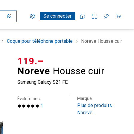
Paramètres
Compte client
Listes de comparaison
Listes d'envies
Panier
Se connecter
Coque pour téléphone portable
Noreve Housse cuir
CHF
119.–
Noreve
Housse cuir
Samsung Galaxy S21 FE
Marque
Évaluations
Plus de produits
1
Noreve