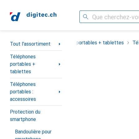
Recherche
Navigation par catégorie
Tout l'assortiment
Téléphones portables + tablettes
Té
Tout l'assortiment
Téléphones
portables +
tablettes
Téléphones
portables :
accessoires
Protection du
smartphone
Bandoulière pour