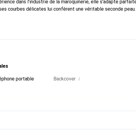
rience dans l'industrie de la maroquinerie, elle s'adapte parfai
ses courbes délicates lui confèrent une véritable seconde peau.
ispensable pour votre smartphone. Reconnaître à l'international 
 Noreve est un choix fiable pour une clientèle exigeante.
ales
i
éphone portable
Backcover