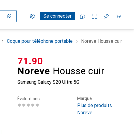
Paramètres
Compte client
Listes de comparaison
Listes d'envies
Panier
Se connecter
Coque pour téléphone portable
Noreve Housse cuir
CHF
71.90
Noreve
Housse cuir
Samsung Galaxy S20 Ultra 5G
Marque
Évaluations
Plus de produits
Noreve