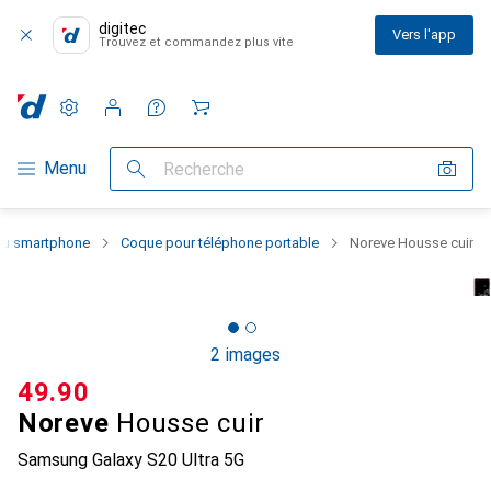
digitec
Vers l'app
Trouvez et commandez plus vite
Paramètres
Compte client
Listes de comparaison
Listes d'envies
Panier
Navigation par catégorie
Menu
Recherche
 du smartphone
Coque pour téléphone portable
Noreve Housse cuir
2 images
CHF
49.90
Noreve
Housse cuir
Samsung Galaxy S20 Ultra 5G