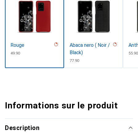
Rouge
Abaca nero ( Noir /
Anth
Black)
CHF
49.90
CHF
55.9
CHF
77.90
Informations sur le produit
Description