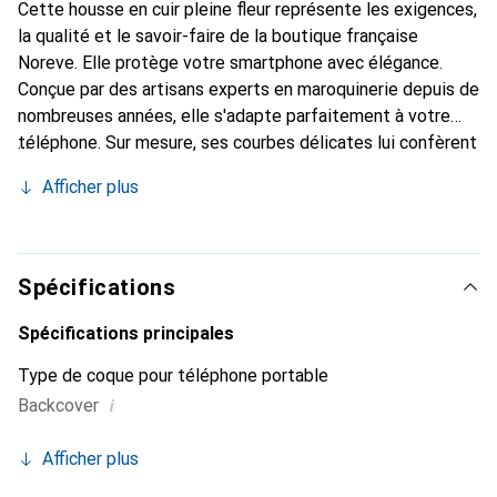
Cette housse en cuir pleine fleur représente les exigences,
la qualité et le savoir-faire de la boutique française
Noreve. Elle protège votre smartphone avec élégance.
Conçue par des artisans experts en maroquinerie depuis de
nombreuses années, elle s'adapte parfaitement à votre
téléphone. Sur mesure, ses courbes délicates lui confèrent
une véritable seconde peau. Elle devient l'accessoire chic
Afficher plus
et indispensable pour votre smartphone. Reconnaître
internationalement pour ses produits de haute qualité, la
marque Noreve est un choix sûr pour une clientèle
exigeante.
Spécifications
Spécifications principales
Type de coque pour téléphone portable
i
Backcover
Afficher plus