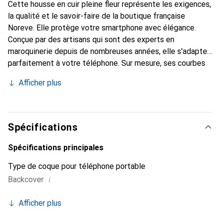
Cette housse en cuir pleine fleur représente les exigences,
la qualité et le savoir-faire de la boutique française
Noreve. Elle protège votre smartphone avec élégance.
Conçue par des artisans qui sont des experts en
maroquinerie depuis de nombreuses années, elle s'adapte
parfaitement à votre téléphone. Sur mesure, ses courbes
délicates lui confèrent une véritable seconde peau. Elle
Afficher plus
devient l'accessoire chic et indispensable de votre
smartphone. Reconnaître internationalement pour ses
produits de haute qualité, la marque Noreve est un choix
fiable pour une clientèle exigeante.
Spécifications
Spécifications principales
Type de coque pour téléphone portable
i
Backcover
Afficher plus