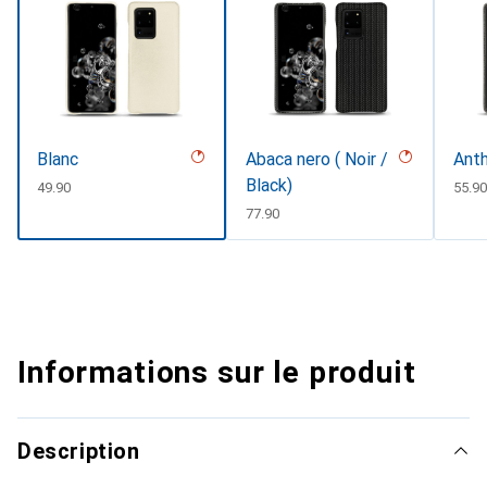
Blanc
Abaca nero ( Noir /
Anth
Black)
CHF
49.90
CHF
55.9
CHF
77.90
Informations sur le produit
Description