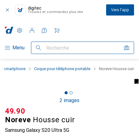
digitec
Vers l'app
Trouvez et commandez plus vite
Paramètres
Compte client
Listes de comparaison
Listes d'envies
Panier
Navigation par catégorie
Menu
Recherche
 du smartphone
Coque pour téléphone portable
Noreve Housse cuir
2 images
CHF
49.90
Noreve
Housse cuir
Samsung Galaxy S20 Ultra 5G