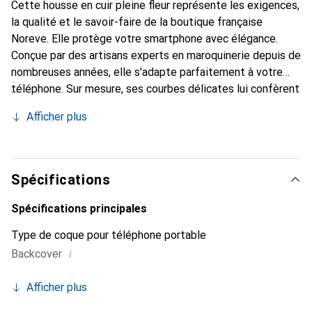
Cette housse en cuir pleine fleur représente les exigences,
la qualité et le savoir-faire de la boutique française
Noreve. Elle protège votre smartphone avec élégance.
Conçue par des artisans experts en maroquinerie depuis de
nombreuses années, elle s'adapte parfaitement à votre
téléphone. Sur mesure, ses courbes délicates lui confèrent
une véritable seconde peau. Elle devient l'accessoire chic
Afficher plus
et indispensable pour votre smartphone. Reconnaissable à
l'international pour ses produits de haute qualité, la
marque Noreve est un choix sûr pour une clientèle
exigeante.
Spécifications
Spécifications principales
Type de coque pour téléphone portable
i
Backcover
Afficher plus