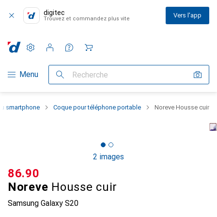
digitec
Vers l'app
Trouvez et commandez plus vite
Paramètres
Compte client
Listes de comparaison
Listes d'envies
Panier
Navigation par catégorie
Menu
Recherche
 du smartphone
Coque pour téléphone portable
Noreve Housse cuir
2 images
CHF
86.90
Noreve
Housse cuir
Samsung Galaxy S20