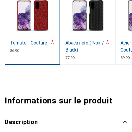
Tomate - Couture
Abaca nero ( Noir /
Acier
Black)
Cout
CHF
86.90
CHF
77.90
CHF
89.90
Informations sur le produit
Description