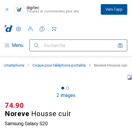
digitec
Vers l'app
Trouvez et commandez plus vite
Paramètres
Compte client
Listes de comparaison
Listes d'envies
Panier
Navigation par catégorie
Menu
Recherche
 du smartphone
Coque pour téléphone portable
Noreve Housse cuir
2 images
CHF
74.90
Noreve
Housse cuir
Samsung Galaxy S20