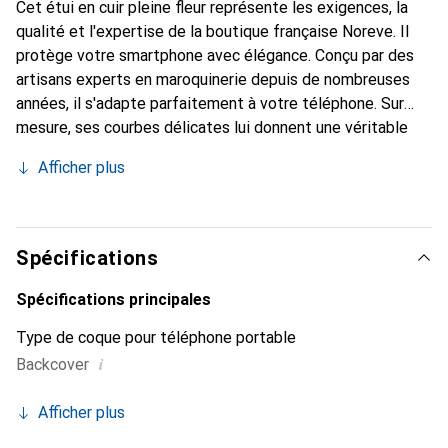
Cet étui en cuir pleine fleur représente les exigences, la
qualité et l'expertise de la boutique française Noreve. Il
protège votre smartphone avec élégance. Conçu par des
artisans experts en maroquinerie depuis de nombreuses
années, il s'adapte parfaitement à votre téléphone. Sur
mesure, ses courbes délicates lui donnent une véritable
seconde peau. Il devient un accessoire chic et
Afficher plus
incontournable pour votre smartphone. Reconnu
internationalement pour ses produits de haute qualité, la
marque Noreve est un choix sûr pour une clientèle
exigeante.
Spécifications
Spécifications principales
Type de coque pour téléphone portable
i
Backcover
Afficher plus