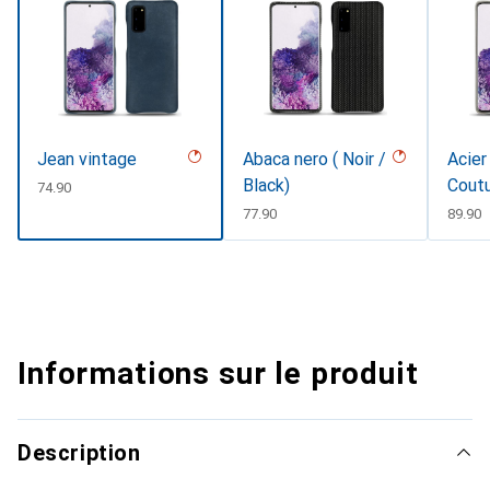
Jean vintage
Abaca nero ( Noir /
Acier
Black)
Cout
CHF
74.90
CHF
77.90
CHF
89.90
Informations sur le produit
Description