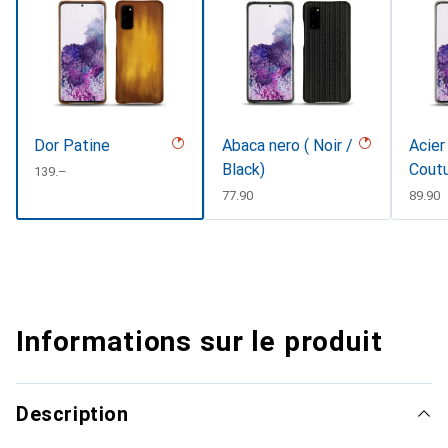
Dor Patine
Abaca nero ( Noir /
Acier
Black)
Cout
CHF
139.–
CHF
77.90
CHF
89.90
Informations sur le produit
Description