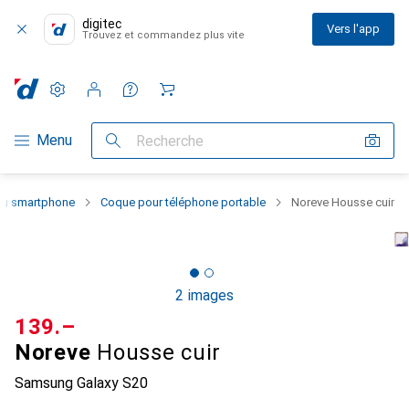
digitec
Vers l'app
Trouvez et commandez plus vite
Paramètres
Compte client
Listes de comparaison
Listes d'envies
Panier
Navigation par catégorie
Menu
Recherche
 du smartphone
Coque pour téléphone portable
Noreve Housse cuir
2 images
CHF
139.–
Noreve
Housse cuir
Samsung Galaxy S20