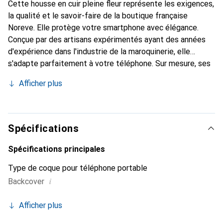
Cette housse en cuir pleine fleur représente les exigences,
la qualité et le savoir-faire de la boutique française
Noreve. Elle protège votre smartphone avec élégance.
Conçue par des artisans expérimentés ayant des années
d'expérience dans l'industrie de la maroquinerie, elle
s'adapte parfaitement à votre téléphone. Sur mesure, ses
courbes délicates lui confèrent une véritable seconde
Afficher plus
peau. Elle devient un accessoire chic et indispensable pour
votre smartphone. Reconnaître internationalement pour
ses produits de haute qualité, la marque Noreve est un
choix fiable pour une clientèle exigeante.
Spécifications
Spécifications principales
Type de coque pour téléphone portable
i
Backcover
Afficher plus