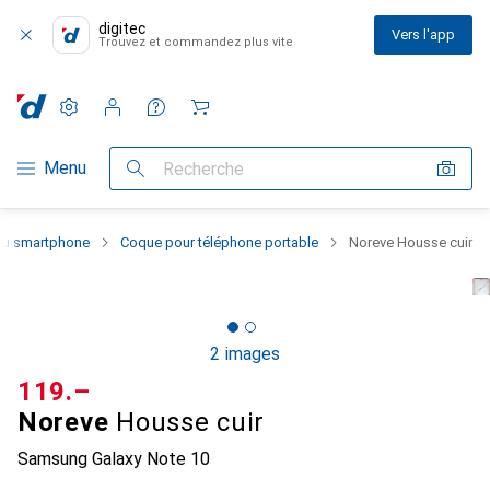
digitec
Vers l'app
Trouvez et commandez plus vite
Paramètres
Compte client
Listes de comparaison
Listes d'envies
Panier
Navigation par catégorie
Menu
Recherche
 du smartphone
Coque pour téléphone portable
Noreve Housse cuir
2 images
CHF
119.–
Noreve
Housse cuir
Samsung Galaxy Note 10