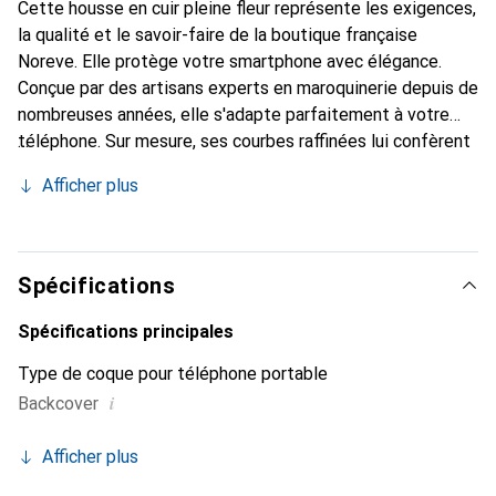
Cette housse en cuir pleine fleur représente les exigences,
la qualité et le savoir-faire de la boutique française
Noreve. Elle protège votre smartphone avec élégance.
Conçue par des artisans experts en maroquinerie depuis de
nombreuses années, elle s'adapte parfaitement à votre
téléphone. Sur mesure, ses courbes raffinées lui confèrent
une véritable seconde peau. Elle devient l'accessoire chic
Afficher plus
et indispensable pour votre smartphone. Reconnaissable à
l'international pour ses produits de haute qualité, la
marque Noreve est un choix sûr pour une clientèle
exigeante.
Spécifications
Spécifications principales
Type de coque pour téléphone portable
i
Backcover
Afficher plus