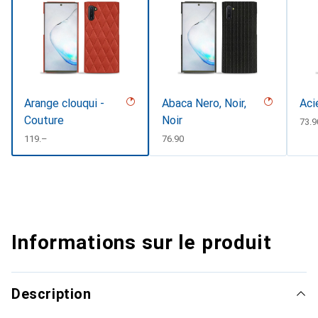
Arange clouqui -
Abaca Nero, Noir,
Aci
Couture
Noir
CHF
73.9
CHF
119.–
CHF
76.90
Informations sur le produit
Description