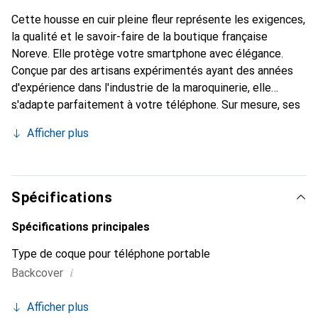
Cette housse en cuir pleine fleur représente les exigences,
la qualité et le savoir-faire de la boutique française
Noreve. Elle protège votre smartphone avec élégance.
Conçue par des artisans expérimentés ayant des années
d'expérience dans l'industrie de la maroquinerie, elle
s'adapte parfaitement à votre téléphone. Sur mesure, ses
courbes délicates lui confèrent une véritable seconde
Afficher plus
peau. Elle devient l'accessoire chic et indispensable pour
votre smartphone. Reconnu internationalement pour ses
produits de haute qualité, la marque Noreve est un choix
fiable pour une clientèle exigeante.
Spécifications
Spécifications principales
Type de coque pour téléphone portable
i
Backcover
Afficher plus