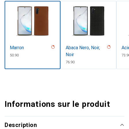
Marron
Abaca Nero, Noir,
Aci
Noir
CHF
50.90
CHF
73.9
CHF
76.90
Informations sur le produit
Description