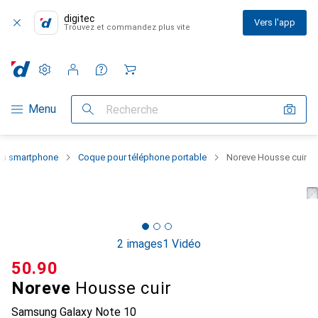
digitec
Vers l'app
Trouvez et commandez plus vite
Paramètres
Compte client
Listes de comparaison
Listes d'envies
Panier
Navigation par catégorie
Menu
Recherche
 du smartphone
Coque pour téléphone portable
Noreve Housse cuir
2 images
1 Vidéo
CHF
50.90
Noreve
Housse cuir
Samsung Galaxy Note 10