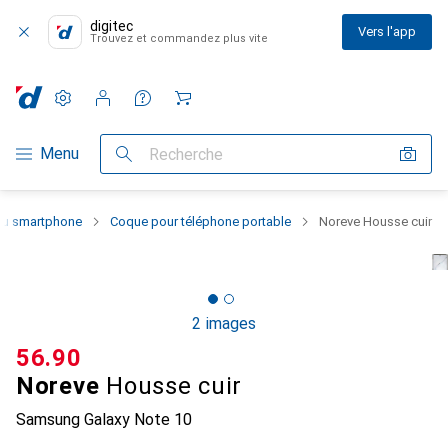
digitec
Vers l'app
Trouvez et commandez plus vite
Paramètres
Compte client
Listes de comparaison
Listes d'envies
Panier
Navigation par catégorie
Menu
Recherche
 du smartphone
Coque pour téléphone portable
Noreve Housse cuir
2 images
CHF
56.90
Noreve
Housse cuir
Samsung Galaxy Note 10