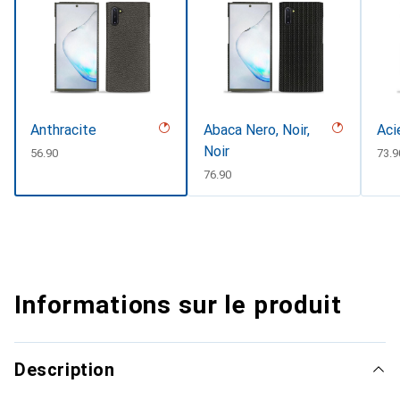
Anthracite
Abaca Nero, Noir,
Aci
Noir
CHF
56.90
CHF
73.9
CHF
76.90
Informations sur le produit
Description