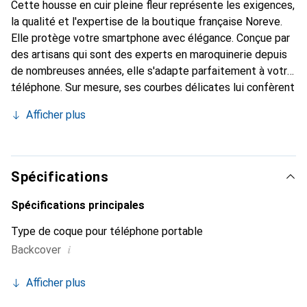
Cette housse en cuir pleine fleur représente les exigences,
la qualité et l'expertise de la boutique française Noreve.
Elle protège votre smartphone avec élégance. Conçue par
des artisans qui sont des experts en maroquinerie depuis
de nombreuses années, elle s'adapte parfaitement à votre
téléphone. Sur mesure, ses courbes délicates lui confèrent
une véritable seconde peau. Elle devient l'accessoire chic
Afficher plus
et indispensable pour votre smartphone. Reconnu
internationalement pour ses produits de haute qualité, la
marque Noreve est un choix sûr pour une clientèle
exigeante.
Spécifications
Spécifications principales
Type de coque pour téléphone portable
i
Backcover
Afficher plus