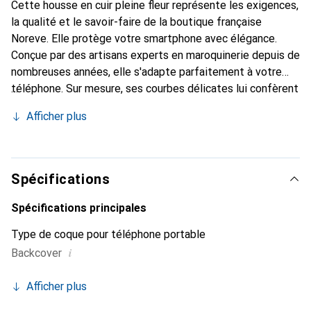
Cette housse en cuir pleine fleur représente les exigences,
la qualité et le savoir-faire de la boutique française
Noreve. Elle protège votre smartphone avec élégance.
Conçue par des artisans experts en maroquinerie depuis de
nombreuses années, elle s'adapte parfaitement à votre
téléphone. Sur mesure, ses courbes délicates lui confèrent
une véritable seconde peau. Elle devient l'accessoire chic
Afficher plus
et indispensable pour votre smartphone. Reconnaître
internationalement pour ses produits de haute qualité, la
marque Noreve est un choix sûr pour une clientèle
exigeante.
Spécifications
Spécifications principales
Type de coque pour téléphone portable
i
Backcover
Afficher plus