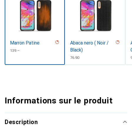
Marron Patine
Abaca nero ( Noir /
Black)
CHF
139.–
CHF
76.90
Informations sur le produit
Description