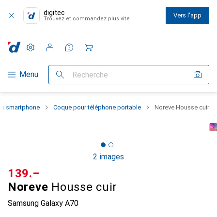
digitec
Vers l'app
Trouvez et commandez plus vite
Paramètres
Compte client
Listes de comparaison
Listes d'envies
Panier
Navigation par catégorie
Menu
Recherche
 du smartphone
Coque pour téléphone portable
Noreve Housse cuir
2 images
CHF
139.–
Noreve
Housse cuir
Samsung Galaxy A70