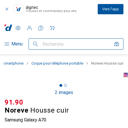
digitec
Vers l'app
Trouvez et commandez plus vite
Paramètres
Compte client
Listes de comparaison
Listes d'envies
Panier
Navigation par catégorie
Menu
Recherche
 du smartphone
Coque pour téléphone portable
Noreve Housse cuir
2 images
CHF
91.90
Noreve
Housse cuir
Samsung Galaxy A70