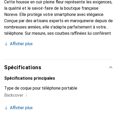
Cette housse en cuir pleine fleur représente les exigences,
la qualité et le savoir-faire de la boutique française
Noreve. Elle protège votre smartphone avec élégance.
Conçue par des artisans experts en maroquinerie depuis de
nombreuses années, elle s'adapte parfaitement à votre
téléphone. Sur mesure, ses courbes raffinées lui confèrent
une véritable seconde peau. Elle devient un accessoire
Afficher plus
chic et indispensable pour votre smartphone.
Reconnaissable à l'international pour ses produits de haute
qualité, la marque Noreve est un choix sûr pour une
clientèle exigeante.
Spécifications
Spécifications principales
Type de coque pour téléphone portable
i
Backcover
Afficher plus