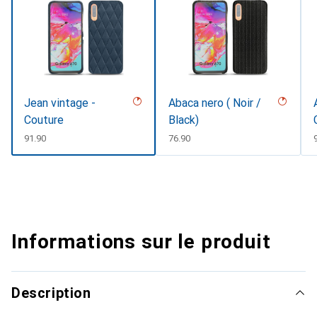
Jean vintage -
Abaca nero ( Noir /
Couture
Black)
CHF
91.90
CHF
76.90
Informations sur le produit
Description