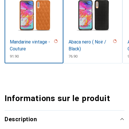
Mandarine vintage -
Abaca nero ( Noir /
Couture
Black)
CHF
91.90
CHF
76.90
Informations sur le produit
Description