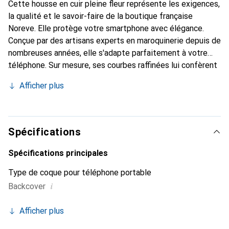
Cette housse en cuir pleine fleur représente les exigences,
la qualité et le savoir-faire de la boutique française
Noreve. Elle protège votre smartphone avec élégance.
Conçue par des artisans experts en maroquinerie depuis de
nombreuses années, elle s'adapte parfaitement à votre
téléphone. Sur mesure, ses courbes raffinées lui confèrent
une véritable seconde peau. Elle devient un accessoire
Afficher plus
chic et indispensable de votre smartphone. La marque
Noreve est reconnue internationalement pour ses produits
de haute qualité et constitue un choix sûr pour une
clientèle exigeante.
Spécifications
Spécifications principales
Type de coque pour téléphone portable
i
Backcover
Afficher plus