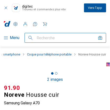
digitec
Vers l'app
Trouvez et commandez plus vite
Paramètres
Compte client
Listes de comparaison
Listes d'envies
Panier
Navigation par catégorie
Menu
Recherche
 du smartphone
Coque pour téléphone portable
Noreve Housse cuir
2 images
CHF
91.90
Noreve
Housse cuir
Samsung Galaxy A70