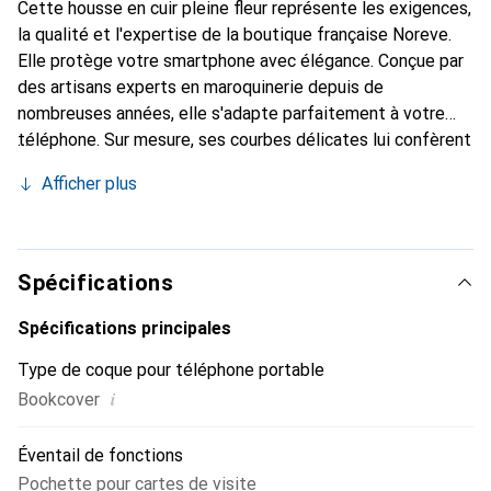
Cette housse en cuir pleine fleur représente les exigences,
la qualité et l'expertise de la boutique française Noreve.
Elle protège votre smartphone avec élégance. Conçue par
des artisans experts en maroquinerie depuis de
nombreuses années, elle s'adapte parfaitement à votre
téléphone. Sur mesure, ses courbes délicates lui confèrent
une véritable seconde peau. Elle devient l'accessoire chic
Afficher plus
et indispensable pour votre smartphone. Reconnaissable à
l'international pour ses produits de haute qualité, la
marque Noreve est un choix sûr pour une clientèle
exigeante.
Spécifications
Spécifications principales
Type de coque pour téléphone portable
i
Bookcover
Éventail de fonctions
Pochette pour cartes de visite