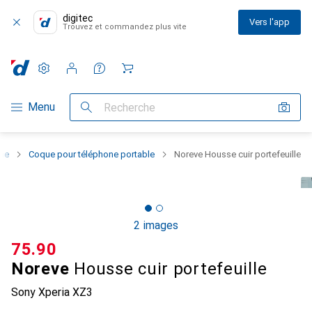
digitec
Vers l'app
Trouvez et commandez plus vite
Paramètres
Compte client
Listes de comparaison
Listes d'envies
Panier
Navigation par catégorie
Menu
Recherche
one
Coque pour téléphone portable
Noreve Housse cuir portefeuille
2 images
CHF
75.90
Noreve
Housse cuir portefeuille
Sony Xperia XZ3