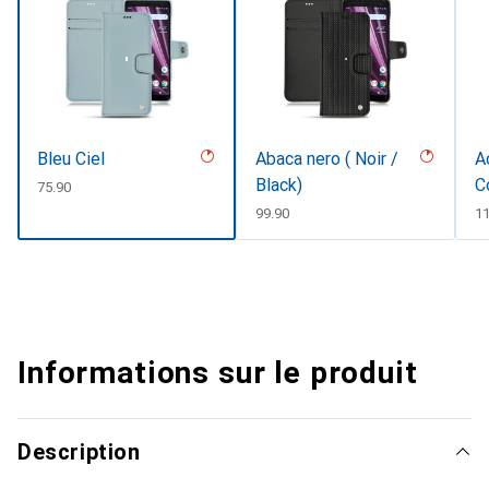
Bleu Ciel
Abaca nero ( Noir /
A
Black)
C
CHF
75.90
#
CHF
99.90
C
11
Informations sur le produit
Description