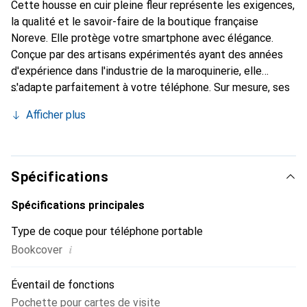
Cette housse en cuir pleine fleur représente les exigences,
la qualité et le savoir-faire de la boutique française
Noreve. Elle protège votre smartphone avec élégance.
Conçue par des artisans expérimentés ayant des années
d'expérience dans l'industrie de la maroquinerie, elle
s'adapte parfaitement à votre téléphone. Sur mesure, ses
courbes délicates lui confèrent une véritable seconde
Afficher plus
peau. Elle devient un accessoire chic et indispensable pour
votre smartphone. Reconnaître internationalement pour
ses produits de haute qualité, la marque Noreve est un
choix fiable pour une clientèle exigeante.
Spécifications
Spécifications principales
Type de coque pour téléphone portable
i
Bookcover
Éventail de fonctions
Pochette pour cartes de visite