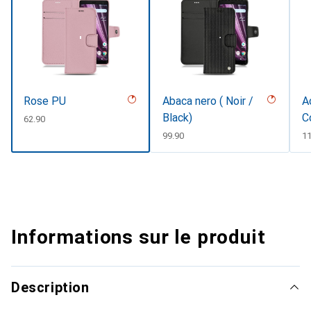
Rose PU
Abaca nero ( Noir /
A
Black)
C
CHF
62.90
#
CHF
99.90
C
11
Informations sur le produit
Description