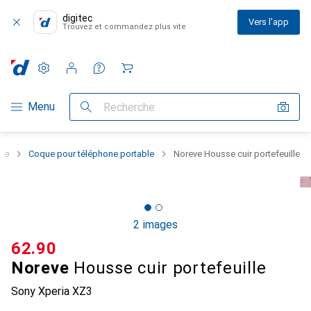
digitec
Vers l'app
Trouvez et commandez plus vite
Paramètres
Compte client
Listes de comparaison
Listes d'envies
Panier
Navigation par catégorie
Menu
Recherche
one
Coque pour téléphone portable
Noreve Housse cuir portefeuille
2 images
CHF
62.90
Noreve
Housse cuir portefeuille
Sony Xperia XZ3