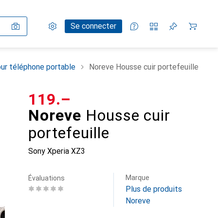
Paramètres
Compte client
Listes de comparaison
Listes d'envies
Panier
Se connecter
ur téléphone portable
Noreve Housse cuir portefeuille
CHF
119.–
Noreve
Housse cuir
portefeuille
Sony Xperia XZ3
Marque
Évaluations
Plus de produits
Noreve