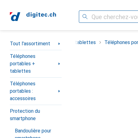
Recherche
Navigation par catégorie
timent
Téléphones portables + tablettes
Téléphones por
Tout l'assortiment
Téléphones
portables +
tablettes
Téléphones
portables :
accessoires
Protection du
smartphone
Bandoulière pour