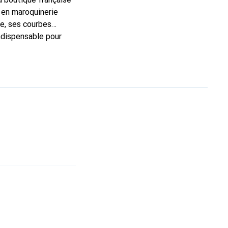
 en maroquinerie
e, ses courbes
indispensable pour
 la marque Noreve est