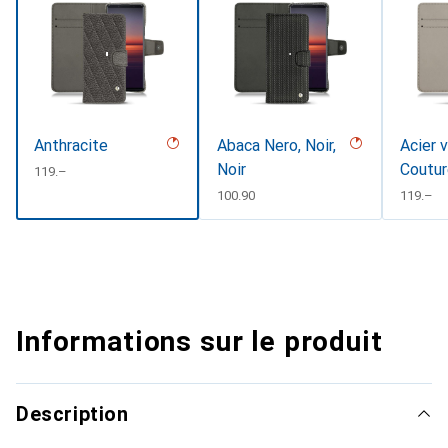
Anthracite
Abaca Nero, Noir,
Acier v
Noir
Coutur
CHF
119.–
CHF
100.90
CHF
119.–
Informations sur le produit
Description