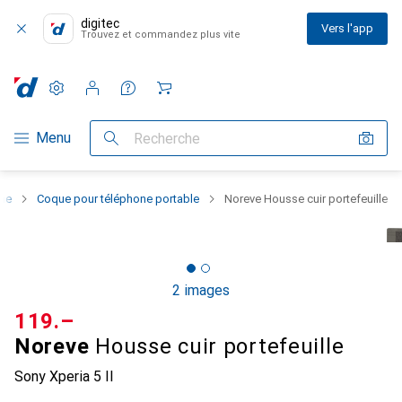
digitec
Vers l'app
Trouvez et commandez plus vite
Paramètres
Compte client
Listes de comparaison
Listes d'envies
Panier
Navigation par catégorie
Menu
Recherche
one
Coque pour téléphone portable
Noreve Housse cuir portefeuille
2 images
CHF
119.–
Noreve
Housse cuir portefeuille
Sony Xperia 5 II