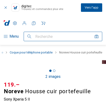
digitec
Vers l'app
Trouvez et commandez plus vite
Paramètres
Compte client
Listes de comparaison
Listes d'envies
Panier
Navigation par catégorie
Menu
Recherche
one
Coque pour téléphone portable
Noreve Housse cuir portefeuille
2 images
CHF
119.–
Noreve
Housse cuir portefeuille
Sony Xperia 5 II