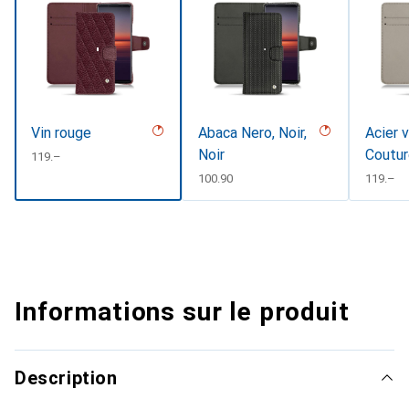
Vin rouge
Abaca Nero, Noir,
Acier v
Noir
Coutur
CHF
119.–
CHF
100.90
CHF
119.–
Informations sur le produit
Description