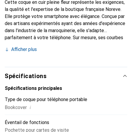
Cette coque en cuir pleine fleur représente les exigences,
la qualité et l'expertise de la boutique française Noreve.
Elle protège votre smartphone avec élégance. Conçue par
des artisans expérimentés ayant des années d'expérience
dans l'industrie de la maroquinerie, elle s'adapte
parfaitement à votre téléphone. Sur mesure, ses courbes
raffinées lui confèrent une véritable seconde peau. Elle
Afficher plus
devient l'accessoire chic et indispensable pour votre
smartphone. Reconnaître internationalement pour ses
produits de haute qualité, la marque Noreve est un choix
fiable pour une clientèle exigeante.
Spécifications
Spécifications principales
Type de coque pour téléphone portable
i
Bookcover
Éventail de fonctions
Pochette pour cartes de visite