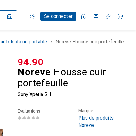
Paramètres
Compte client
Listes de comparaison
Listes d'envies
Panier
Se connecter
ur téléphone portable
Noreve Housse cuir portefeuille
CHF
94.90
Noreve
Housse cuir
portefeuille
Sony Xperia 5 II
Marque
Évaluations
Plus de produits
Noreve