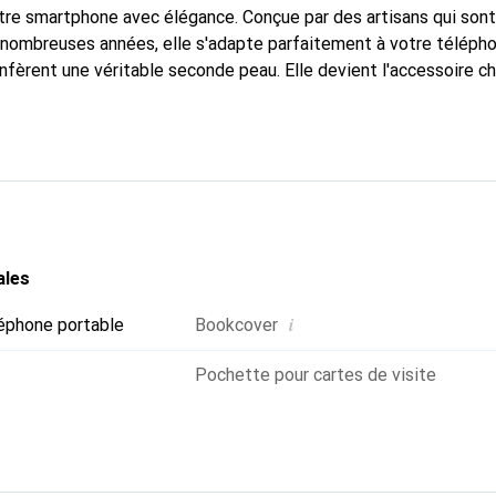
tre smartphone avec élégance. Conçue par des artisans qui son
nombreuses années, elle s'adapte parfaitement à votre télépho
nfèrent une véritable seconde peau. Elle devient l'accessoire ch
Reconnaissable à l'international pour ses produits de haute qual
 pour une clientèle exigeante.
ales
i
éphone portable
Bookcover
Pochette pour cartes de visite