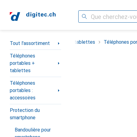
Recherche
Navigation par catégorie
timent
Téléphones portables + tablettes
Téléphones por
Tout l'assortiment
Téléphones
portables +
tablettes
Téléphones
portables :
accessoires
Protection du
smartphone
Bandoulière pour