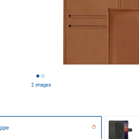
2 images
ggie