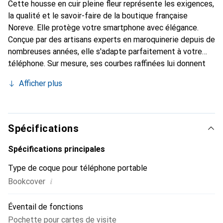
Cette housse en cuir pleine fleur représente les exigences,
la qualité et le savoir-faire de la boutique française
Noreve. Elle protège votre smartphone avec élégance.
Conçue par des artisans experts en maroquinerie depuis de
nombreuses années, elle s'adapte parfaitement à votre
téléphone. Sur mesure, ses courbes raffinées lui donnent
une véritable seconde peau. Elle devient l'accessoire chic
Afficher plus
et indispensable pour votre smartphone. La marque
Noreve est reconnue internationalement pour ses produits
de haute qualité et constitue un choix sûr pour une
clientèle exigeante.
Spécifications
Spécifications principales
Type de coque pour téléphone portable
i
Bookcover
Éventail de fonctions
Pochette pour cartes de visite