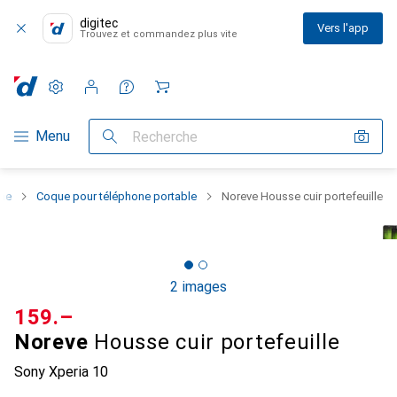
digitec
Vers l'app
Trouvez et commandez plus vite
Paramètres
Compte client
Listes de comparaison
Listes d'envies
Panier
Navigation par catégorie
Menu
Recherche
one
Coque pour téléphone portable
Noreve Housse cuir portefeuille
2 images
CHF
159.–
Noreve
Housse cuir portefeuille
Sony Xperia 10