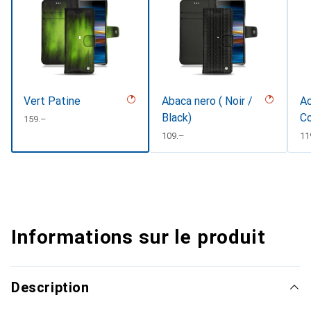
Vert Patine
Abaca nero ( Noir /
Ac
Black)
Co
CHF
159.–
CHF
109.–
CH
11
Informations sur le produit
Description