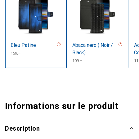
Bleu Patine
Abaca nero ( Noir /
Ac
Black)
Co
CHF
159.–
CHF
109.–
CH
11
Informations sur le produit
Description