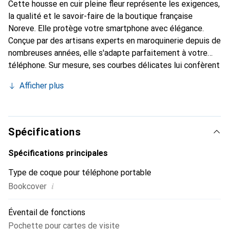
Cette housse en cuir pleine fleur représente les exigences,
la qualité et le savoir-faire de la boutique française
Noreve. Elle protège votre smartphone avec élégance.
Conçue par des artisans experts en maroquinerie depuis de
nombreuses années, elle s'adapte parfaitement à votre
téléphone. Sur mesure, ses courbes délicates lui confèrent
une véritable seconde peau. Elle devient l'accessoire chic
Afficher plus
et indispensable de votre smartphone. Reconnaissable à
l'international pour ses produits de haute qualité, la
marque Noreve est un choix sûr pour une clientèle
exigeante.
Spécifications
Spécifications principales
Type de coque pour téléphone portable
i
Bookcover
Éventail de fonctions
Pochette pour cartes de visite