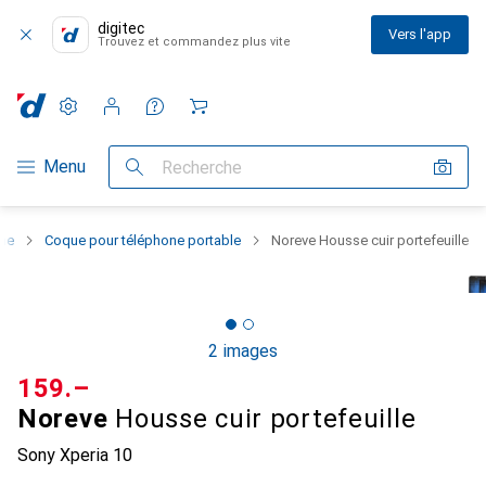
digitec
Vers l'app
Trouvez et commandez plus vite
Paramètres
Compte client
Listes de comparaison
Listes d'envies
Panier
Navigation par catégorie
Menu
Recherche
one
Coque pour téléphone portable
Noreve Housse cuir portefeuille
2 images
CHF
159.–
Noreve
Housse cuir portefeuille
Sony Xperia 10